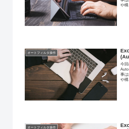
や構.
E
オートフィルタ操作
(A
今回
Au
事は
や構.
E
オートフィルタ操作