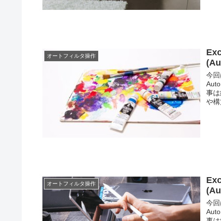
E
オートフィルタ操作
(A
今回
Au
事は
や構文
E
オートフィルタ操作
(A
今回
Au
事は