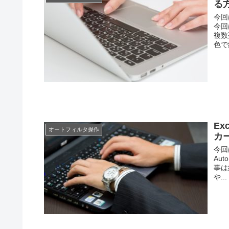
る
今回
今回
複数
色で
E
オートフィルタ操作
カー
今回
Au
事は
や...