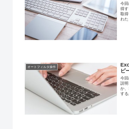
今回
得す
取得
わた
E
オートフィルタ操作
ピ
今回
説明
か、
する