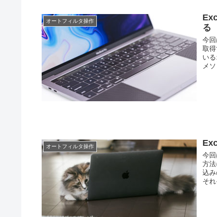
E
オートフィルタ操作
る
今回
取得
いる
メソ
Ex
オートフィルタ操作
今回
方法
込み
それ