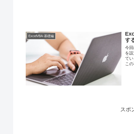
E
ExcelVBA-基礎編
す
今回
を設
てい
この
スポ