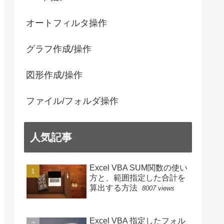
オートフィルタ操作
グラフ作成/操作
図形作成/操作
ファイル/フォルダ操作
人気記事
Excel VBA SUM関数の使い
方と、範囲指定した合計を
算出する方法
8007 views
Excel VBA 指定したフォル