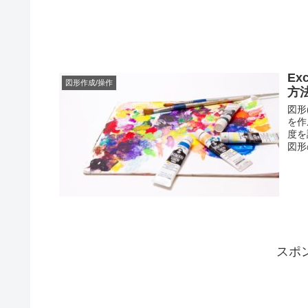
Ex
図形作成/操作
方
図形
を作
度を
図形
スポ