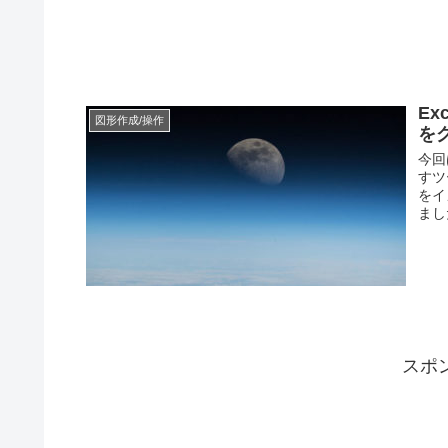
Ex
図形作成/操作
を
今回
すツ
をイ
まし
スポ