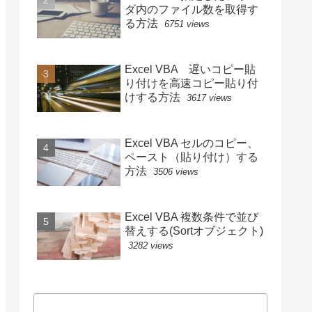
ダ内のファイル数を取得す
る方法
6751 views
Excel VBA 遅いコピー貼
り付けを高速コピー貼り付
けする方法
3617 views
Excel VBA セルのコピー、
ペースト（貼り付け）する
方法
3506 views
Excel VBA 複数条件で並び
替えする(Sortオブジェクト)
3282 views