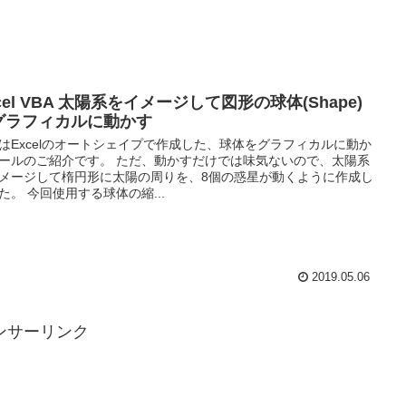
cel VBA 太陽系をイメージして図形の球体(Shape)
グラフィカルに動かす
はExcelのオートシェイプで作成した、球体をグラフィカルに動か
ールのご紹介です。 ただ、動かすだけでは味気ないので、太陽系
メージして楕円形に太陽の周りを、8個の惑星が動くように作成し
た。 今回使用する球体の縮...
2019.05.06
ンサーリンク