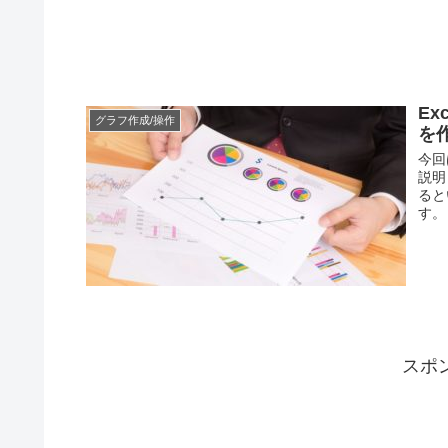
Ex
グラフ作成/操作
を
今回
説明
ると
す。
スポ