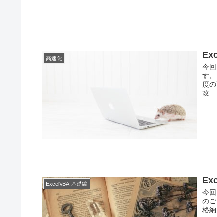
Ex
高速化
今回
す。
度の
改...
Ex
ExcelVBA-基礎編
今回は
のご
格納