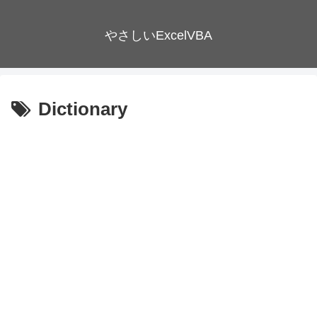
やさしいExcelVBA
Dictionary