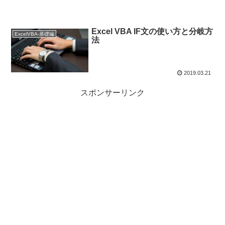
Excel VBA IF文の使い方と分岐方
ExcelVBA-基礎編
法
2019.03.21
スポンサーリンク