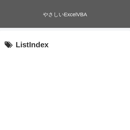
やさしいExcelVBA
ListIndex