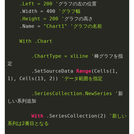
    .Left = 200 '
グラフの左の位置

    .Width = 
400
'グラフ幅

    .Height = 200 '
グラフの高さ

    .Name = 
"Chart1"
'グラフの名前

    With .Chart

        .ChartType = xlLine '
棒グラフを指
定

        .SetSourceData 
Range
(Cells(
1
, 
1
), Cells(
13
, 
2
)) 
'データ範囲を指定

        .SeriesCollection.NewSeries '
新
しい系列追加

With
 .SeriesCollection(
2
) 
'新しい
系列は2番目となる
