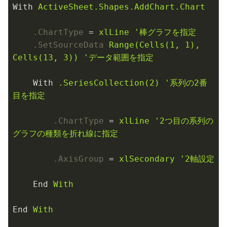
With
ActiveSheet.Shapes.AddChart.Chart
.ChartType
 = 
xlLine '棒グラフを指定
.SetSourceData
Range(Cells(1, 1), 
Cells(13, 3)) 'データ範囲を指定
With
.SeriesCollection(2) '系列の2番
目を指定
.ChartType
 = 
xlLine '2つ目の系列の
グラフの種類を折れ線に指定
.AxisGroup
 = 
xlSecondary '2軸設定
End
With
End
With