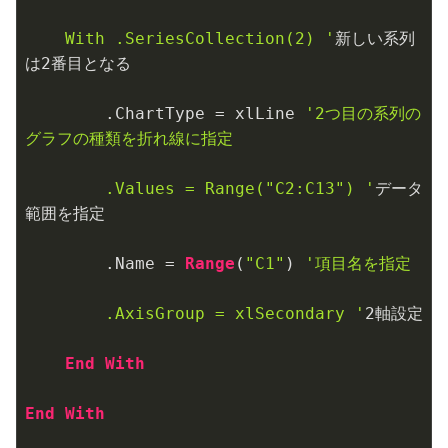
    With .SeriesCollection(2) '
新しい系列
は
2
番目となる

        .ChartType = xlLine 
'2つ目の系列の
グラフの種類を折れ線に指定

        .Values = Range("C2:C13") '
データ
範囲を指定

        .Name = 
Range
(
"C1"
) 
'項目名を指定

        .AxisGroup = xlSecondary '
2
軸設定

End
With
End
With