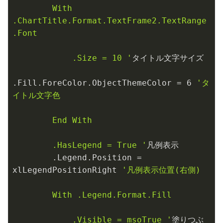
        With 
.ChartTitle.Format.TextFrame2.TextRange
.Font

            .Size = 10 '
タイトル文字サイズ

.Fill.ForeColor.ObjectThemeColor = 
6
'タ
イトル文字色

        End With

        .HasLegend = True '
凡例表示

        .Legend.Position = 
xlLegendPositionRight 
'凡例表示位置(右側)

        With .Legend.Format.Fill

            .Visible = msoTrue '
塗りつぶ