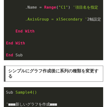
        .Name = 
Range
(
"C1"
) 
'項目名を指定

        .AxisGroup = xlSecondary '
2
軸設定

End
With
End
With
End
 Sub
シンプルにグラフ作成後に系列の種類を変更す
る
Sub
Sample4()
'■■■新しいグラフを作成■■■