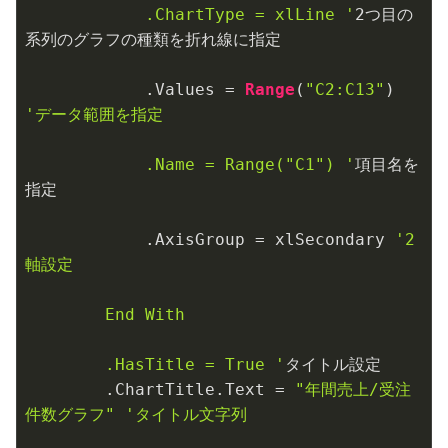
            .ChartType = xlLine '
2
つ目の
系列のグラフの種類を折れ線に指定

            .Values = 
Range
(
"C2:C13"
) 
'データ範囲を指定

            .Name = Range("C1") '
項目名を
指定

            .AxisGroup = xlSecondary 
'2
軸設定

        End With

        .HasTitle = True '
タイトル設定

        .ChartTitle.Text = 
"年間売上/受注
件数グラフ"
'タイトル文字列
