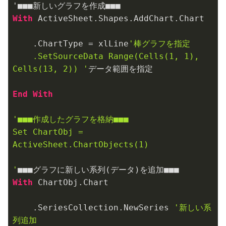
With
 ActiveSheet.Shapes.AddChart.Chart

    .ChartType = xlLine
'棒グラフを指定

    .SetSourceData Range(Cells(1, 1), 
Cells(13, 2)) '
データ範囲を指定

End
With
'■■■作成したグラフを格納■■■

Set ChartObj = 
ActiveSheet.ChartObjects(1)

'
With
 ChartObj.Chart

    .SeriesCollection.NewSeries 
'新しい系
列追加
