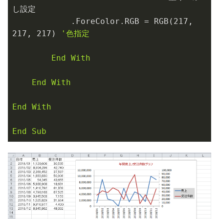
し設定

            .ForeColor.RGB = RGB(
217
, 
217
, 
217
) 
'色指定

        End With

    End With

End With

End Sub