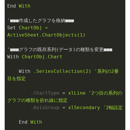
End
With
'■■■作成したグラフを格納■■■
Set
ChartObj = 
ActiveSheet.ChartObjects(1)
'■■■グラフの既存系列(データ)の種類を変更■■■
With
ChartObj.Chart
With
.SeriesCollection(2) '系列の2番
目を指定
.ChartType
 = 
xlLine '2つ目の系列の
グラフの種類を折れ線に指定
.AxisGroup
 = 
xlSecondary '2軸設定
End
With