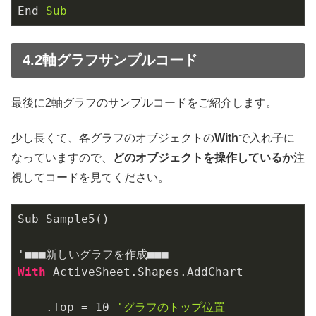
End
Sub
4.2軸グラフサンプルコード
最後に2軸グラフのサンプルコードをご紹介します。
少し長くて、各グラフのオブジェクトの
With
で入れ子に
なっていますので、
どのオブジェクトを操作しているか
注
視してコードを見てください。
Sub Sample5()

With
 ActiveSheet.Shapes.AddChart

    .Top = 
10
'グラフのトップ位置
