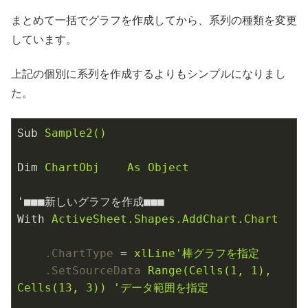
まとめて一括でグラフを作成してから、系列の種類を変更
しています。
上記の個別に系列を作成するよりもシンプルになりまし
た。
Sub
Sample2()
Dim
ChartObj    As Object
'■■■新しいグラフを作成■■■
With
ActiveSheet.Shapes.AddChart.Chart
.ChartType
 = 
xlLine'棒グラフを指定
.SetSourceData
Range(Cells(1, 1), 
Cells(13, 3)) 'データ範囲を指定