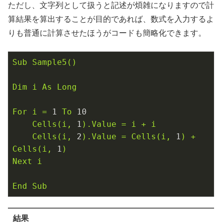
ただし、文字列として扱うと記述が煩雑になりますので計
算結果を算出することが目的であれば、数式を入力するよ
りも普通に計算させたほうがコードも簡略化できます。
Sub
Sample5()
Dim
i
As
Long
For
i
=
1
To
10
Cells(i,
1
).Value
=
i
+
i
Cells(i,
2
).Value
=
Cells(i,
1
)
+
Cells(i,
1
)
Next
i
End
Sub
結果