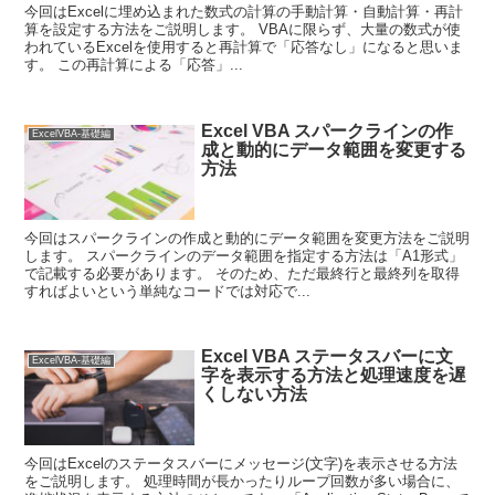
今回はExcelに埋め込まれた数式の計算の手動計算・自動計算・再計
算を設定する方法をご説明します。 VBAに限らず、大量の数式が使
われているExcelを使用すると再計算で「応答なし」になると思いま
す。 この再計算による「応答」...
Excel VBA スパークラインの作
ExcelVBA-基礎編
成と動的にデータ範囲を変更する
方法
今回はスパークラインの作成と動的にデータ範囲を変更方法をご説明
します。 スパークラインのデータ範囲を指定する方法は「A1形式」
で記載する必要があります。 そのため、ただ最終行と最終列を取得
すればよいという単純なコードでは対応で...
Excel VBA ステータスバーに文
ExcelVBA-基礎編
字を表示する方法と処理速度を遅
くしない方法
今回はExcelのステータスバーにメッセージ(文字)を表示させる方法
をご説明します。 処理時間が長かったりループ回数が多い場合に、