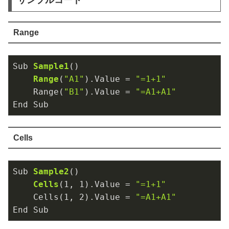
サンプルコード
Range
Sub 
Sample1
()
Range
(
"A1"
)
.Value 
= 
"=1+1"
    Range(
"B1"
).Value = 
"=A1+A1"
End Sub
Cells
Sub 
Sample2
()
Cells
(
1
, 
1
)
.Value 
= 
"=1+1"
    Cells(
1
, 
2
).Value = 
"=A1+A1"