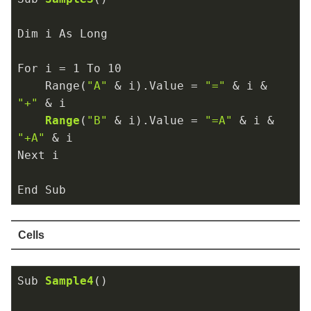
Dim i As Long

For i 
= 
1
 To 
10
    Range(
"A"
 & i).Value = 
"="
 & i & 
"+"
 & 
i

Range
(
"B"
 & i)
.Value 
= 
"=A"
 & i & 
"+A"
 & i

Next i

End Sub
Cells
Sub 
Sample4
()