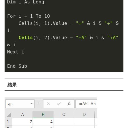
Dim i As Long

For i 
= 
1
 To 
10
    Cells(i, 
1
).Value = 
"="
 & i & 
"+"
 & 
i

Cells
(i, 
2
)
.Value 
= 
"=A"
 & i & 
"+A"
& i

Next i

End Sub
結果