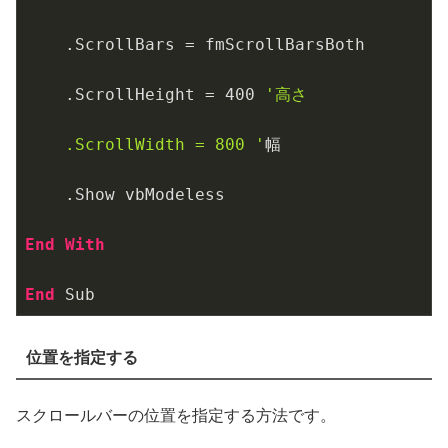
    .ScrollBars = fmScrollBarsBoth

    .ScrollHeight = 
400
'高さ

    .ScrollWidth = 800 '
幅

    .Show vbModeless

End
With
End
 Sub
位置を指定する
スクロールバーの位置を指定する方法です。