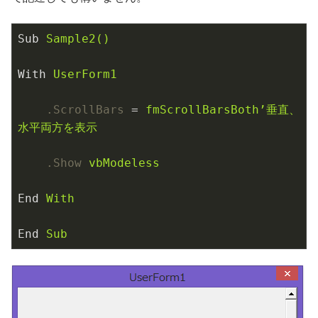
Sub
Sample2()
With
UserForm1
.ScrollBars
 = 
fmScrollBarsBoth’垂直、
水平両方を表示
.Show
vbModeless
End
With
End
Sub