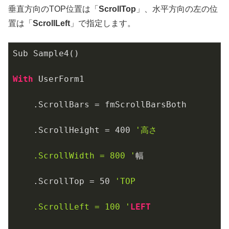
垂直方向のTOP位置は「
ScrollTop
」、水平方向の左の位
置は「
ScrollLeft
」で指定します。
Sub Sample4()

With
 UserForm1

    .ScrollBars = fmScrollBarsBoth

    .ScrollHeight = 
400
'高さ

    .ScrollWidth = 800 '
幅

    .ScrollTop = 
50
'TOP

    .ScrollLeft = 100 '
LEFT