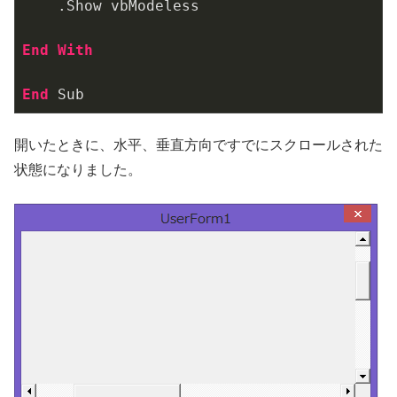
    .Show vbModeless

End
With
End
 Sub
開いたときに、水平、垂直方向ですでにスクロールされた
状態になりました。