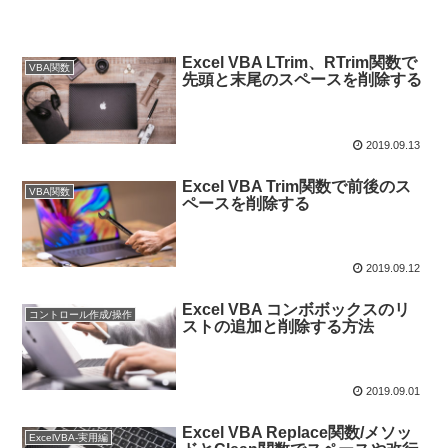
Excel VBA LTrim、RTrim関数で
VBA関数
先頭と末尾のスペースを削除する
2019.09.13
Excel VBA Trim関数で前後のス
VBA関数
ペースを削除する
2019.09.12
Excel VBA コンボボックスのリ
コントロール作成/操作
ストの追加と削除する方法
2019.09.01
Excel VBA Replace関数/メソッ
ExcelVBA-実用編