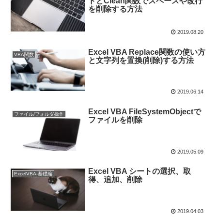
ドとClean関数でスペースや改行
を削除する方法
2019.08.20
Excel VBA Replace関数の使い方
VBA関数
と文字列を置換(削除)する方法
2019.06.14
Excel VBA FileSystemObjectで
ファイル/フォルダ操作
ファイルを削除
2019.05.09
Excel VBA シートの選択、取
ExcelVBA-基礎編
得、追加、削除
2019.04.03