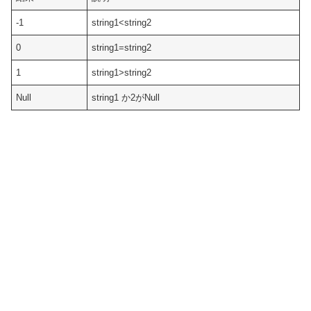
-1
string1<string2
0
string1=string2
1
string1>string2
Null
string1 か2がNull