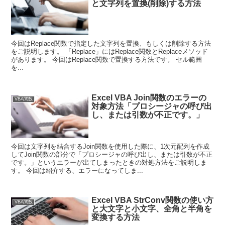
と文字列を置換(削除)する方法
今回はReplace関数で指定した文字列を置換、もしくは削除する方法
をご説明します。 「Replace」にはReplace関数とReplaceメソッド
があります。 今回はReplace関数で置換する方法です。 セル範囲
を...
Excel VBA Join関数のエラーの
VBA関数
対象方法「プロシージャの呼び出
し、または引数が不正です。」
今回は文字列を結合するJoin関数を使用した際に、1次元配列を作成
してJoin関数の部分で「プロシージャの呼び出し、または引数が不正
です。」というエラーが出てしまったときの対処方法をご説明しま
す。 今回は紹介する、エラーになってしま...
Excel VBA StrConv関数の使い方
VBA関数
と大文字と小文字、全角と半角を
変換する方法