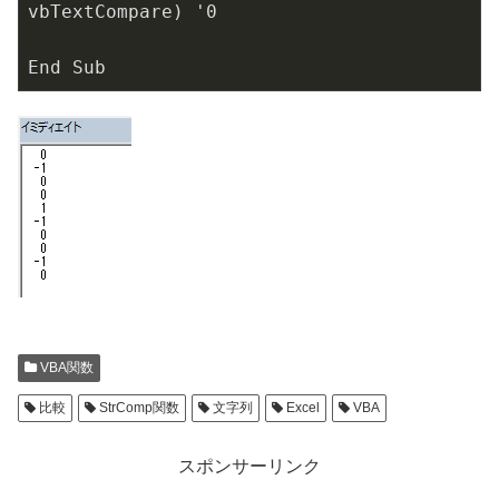
vbTextCompare) '
0
VBA関数
比較
StrComp関数
文字列
Excel
VBA
スポンサーリンク