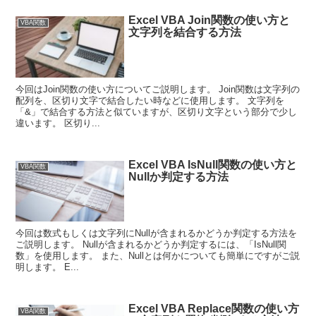
Excel VBA Join関数の使い方と
VBA関数
文字列を結合する方法
今回はJoin関数の使い方についてご説明します。 Join関数は文字列の
配列を、区切り文字で結合したい時などに使用します。 文字列を
「&」で結合する方法と似ていますが、区切り文字という部分で少し
違います。 区切り...
Excel VBA IsNull関数の使い方と
VBA関数
Nullか判定する方法
今回は数式もしくは文字列にNullが含まれるかどうか判定する方法を
ご説明します。 Nullが含まれるかどうか判定するには、「IsNull関
数」を使用します。 また、Nullとは何かについても簡単にですがご説
明します。 E...
Excel VBA Replace関数の使い方
VBA関数