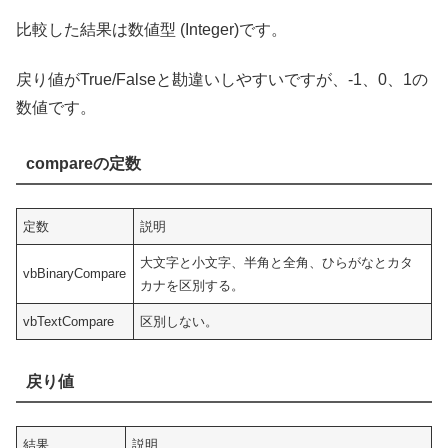
比較した結果は数値型 (Integer)です。
戻り値がTrue/Falseと勘違いしやすいですが、-1、0、1の
数値です。
compare
の定数
定数
説明
大文字と小文字、半角と全角、ひらがなとカタ
vbBinaryCompare
カナを区別する。
vbTextCompare
区別しない。
戻り値
結果
説明