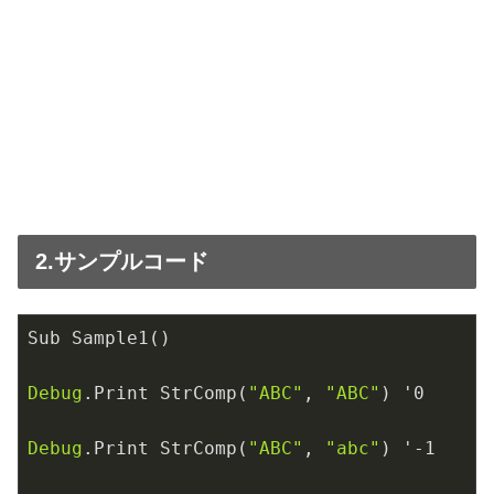
2.サンプルコード
Sub Sample1()

Debug
.Print StrComp(
"ABC"
, 
"ABC"
) '
0
Debug
.Print StrComp(
"ABC"
, 
"abc"
) '-
1