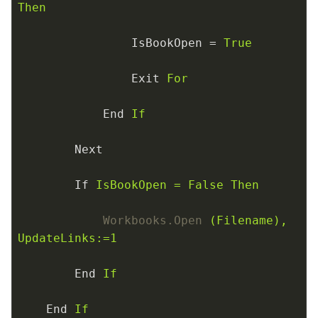
Then
IsBookOpen
 = 
True
Exit
For
End
If
Next
If
IsBookOpen = False Then
Workbooks.Open
(Filename), 
UpdateLinks:=1
End
If
End
If