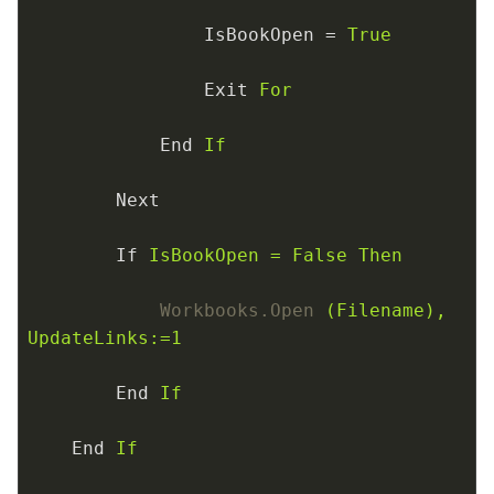
IsBookOpen
 = 
True
Exit
For
End
If
Next
If
IsBookOpen = False Then
Workbooks.Open
(Filename), 
UpdateLinks:=1
End
If
End
If