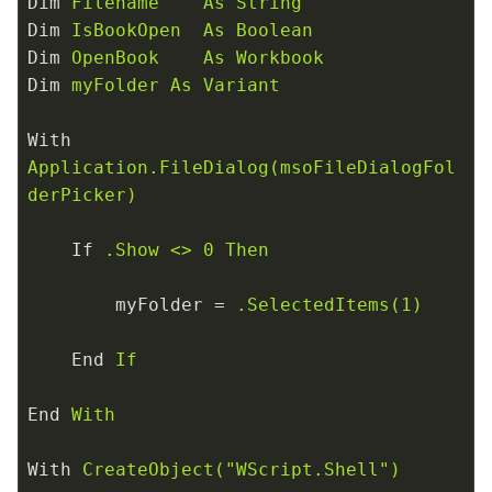
Dim
Filename    As String
Dim
IsBookOpen  As Boolean
Dim
OpenBook    As Workbook
Dim
myFolder As Variant
With
Application.FileDialog(msoFileDialogFol
derPicker)
If
.Show <> 0 Then
myFolder
 = 
.SelectedItems(1)
End
If
End
With
With
CreateObject("WScript.Shell")