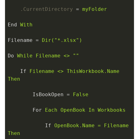
.CurrentDirectory
 = 
myFolder
End
With
Filename
 = 
Dir("*.xlsx")
Do
While Filename <> ""
If
Filename <> ThisWorkbook.Name 
Then
IsBookOpen
 = 
False
For
Each OpenBook In Workbooks
If
OpenBook.Name = Filename 
Then