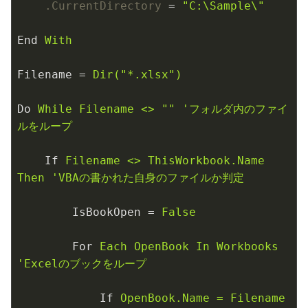
.CurrentDirectory
 = 
"C:\Sample\"
End
With
Filename
 = 
Dir("*.xlsx")
Do
While Filename <> "" 'フォルダ内のファイ
ルをループ
If
Filename <> ThisWorkbook.Name 
Then 'VBAの書かれた自身のファイルか判定
IsBookOpen
 = 
False
For
Each OpenBook In Workbooks 
'Excelのブックをループ
If
OpenBook.Name = Filename 