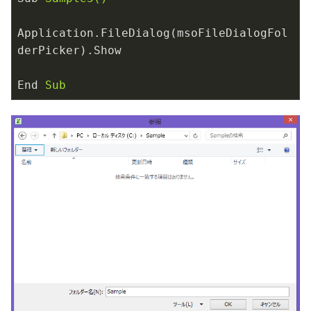
Application.FileDialog(msoFileDialogFol
derPicker).Show
End
Sub