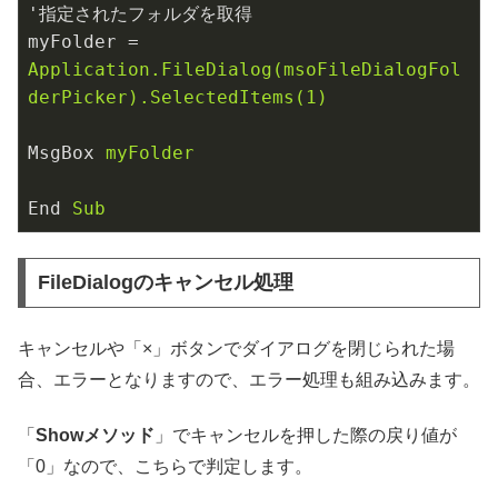
'指定されたフォルダを取得
myFolder
 = 
Application.FileDialog(msoFileDialogFol
derPicker).SelectedItems(1)
MsgBox
myFolder
End
Sub
FileDialogのキャンセル処理
キャンセルや「×」ボタンでダイアログを閉じられた場
合、エラーとなりますので、エラー処理も組み込みます。
「
Showメソッド
」でキャンセルを押した際の戻り値が
「0」なので、こちらで判定します。