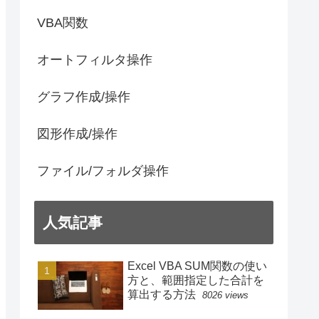
VBA関数
オートフィルタ操作
グラフ作成/操作
図形作成/操作
ファイル/フォルダ操作
人気記事
Excel VBA SUM関数の使い
方と、範囲指定した合計を
算出する方法
8026 views