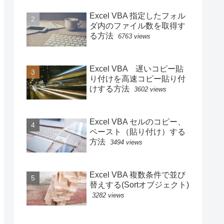
Excel VBA 指定したフォル
ダ内のファイル数を取得す
る方法
6763 views
Excel VBA 遅いコピー貼
り付けを高速コピー貼り付
けする方法
3602 views
Excel VBA セルのコピー、
ペースト（貼り付け）する
方法
3494 views
Excel VBA 複数条件で並び
替えする(Sortオブジェクト)
3282 views