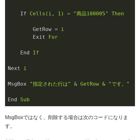
If
Cells(i, 1) = "商品100005" Then
GetRow
 = 
i
Exit
For
End
If
Next
i
MsgBox
"指定された行は" & GetRow & "です。"
End
Sub
MsgBoxではなく、削除する場合は次のコードになりま
す。