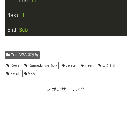
End
If
Next
i
End
Sub
ExcelVBA-基礎編
Rows
Range.EntireRow
delete
Insert
エクセル
Excel
VBA
スポンサーリンク