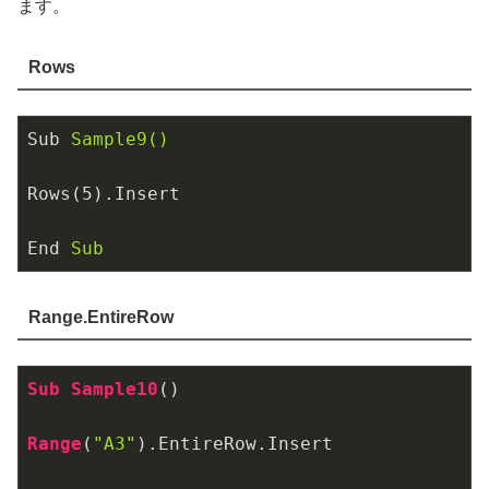
ます。
Rows
Sub
Sample9()
Rows(5).Insert
End
Sub
Range.EntireRow
Sub
Sample10
()

Range
(
"A3"
)
.EntireRow
.Insert