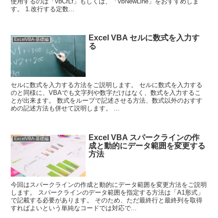
使用するのは「vbCrLf」もしくは、「vbNewLine」をおすすめしま
す。 1.改行する定数...
Excel VBA セルに数式を入力す
ExcelVBA-基礎編
る
セルに数式を入力する方法をご説明します。 セルに数式を入力する
のと同様に、VBAでも文字列や数字だけはなく、数式を入力するこ
とが出来ます。 数式をループで記述させる方法、数式以外のおすす
めの記述方法も併せて説明します。 ...
Excel VBA スパークラインの作
ExcelVBA-基礎編
成と動的にデータ範囲を変更する
方法
今回はスパークラインの作成と動的にデータ範囲を変更方法をご説明
します。 スパークラインのデータ範囲を指定する方法は「A1形式」
で記載する必要があります。 そのため、ただ最終行と最終列を取得
すればよいという単純なコードでは対応で...