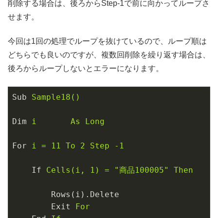
削除する場合は、後ろからStep-1で前に向かってループさ
せます。
今回は1回の処理でループを抜けているので、ループ順は
どちらでも良いのですが、複数回削除を繰り返す場合は、
後ろからループしないとエラーになります。
Sub
Sample18()
Dim
i       As Long
For
i = 11 To 2 Step -1
If
Cells(i, 1) = "商品100005" Then
Rows(i).Delete
Exit
For