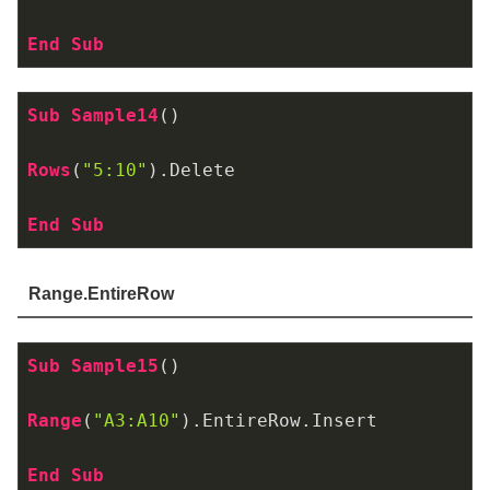
End
Sub
Sub
Sample14
()

Rows
(
"5:10"
)
.Delete
End
Sub
Range.EntireRow
Sub
Sample15
()

Range
(
"A3:A10"
)
.EntireRow
.Insert
End
Sub