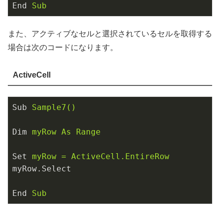
End
Sub
また、アクティブなセルと選択されているセルを取得する
場合は次のコードになります。
ActiveCell
Sub
Sample7()
Dim
myRow As Range
Set
myRow = ActiveCell.EntireRow
myRow.Select
End
Sub