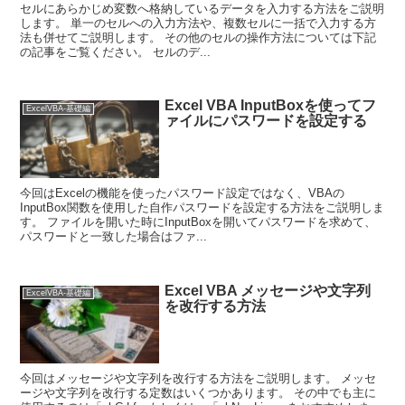
セルにあらかじめ変数へ格納しているデータを入力する方法をご説明
します。 単一のセルへの入力方法や、複数セルに一括で入力する方
法も併せてご説明します。 その他のセルの操作方法については下記
の記事をご覧ください。 セルのデ...
Excel VBA InputBoxを使ってフ
ExcelVBA-基礎編
ァイルにパスワードを設定する
今回はExcelの機能を使ったパスワード設定ではなく、VBAの
InputBox関数を使用した自作パスワードを設定する方法をご説明しま
す。 ファイルを開いた時にInputBoxを開いてパスワードを求めて、
パスワードと一致した場合はファ...
Excel VBA メッセージや文字列
ExcelVBA-基礎編
を改行する方法
今回はメッセージや文字列を改行する方法をご説明します。 メッセ
ージや文字列を改行する定数はいくつかあります。 その中でも主に