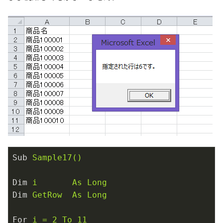
Sub
Sample17()
Dim
i       As Long
Dim
GetRow  As Long
For
i = 2 To 11