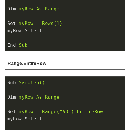
Dim
myRow As Range
Set
myRow = Rows(1)
myRow.Select
End
Sub
Range.EntireRow
Sub
Sample6()
Dim
myRow As Range
Set
myRow = Range("A3").EntireRow
myRow.Select