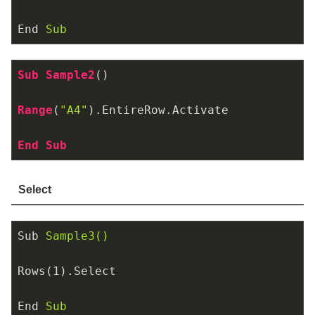
End
Sub
Sub
Sample2
()

Range
(
"A4"
)
.EntireRow
.Activate
End
Sub
Select
Sub
Sample3()
Rows(1).Select
End
Sub