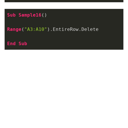
Sub
Sample16
()

Range
(
"A3:A10"
)
.EntireRow
.Delete
End
Sub