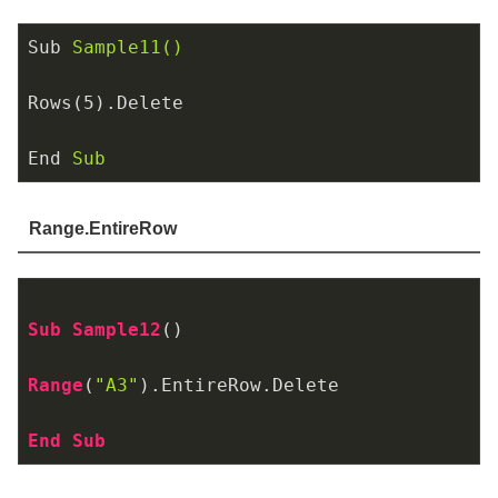
Sub
Sample11()
Rows(5).Delete
End
Sub
Range.EntireRow
Sub
Sample12
()

Range
(
"A3"
)
.EntireRow
.Delete
End
Sub